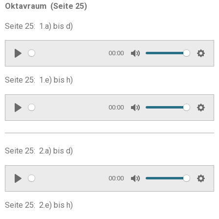
Oktavraum (Seite 25)
Seite 25: 1.a) bis d)
00:00
P
M
S
l
u
e
Seite 25: 1.e) bis h)
a
t
t
y
e
t
00:00
i
P
M
S
n
l
u
e
g
a
t
t
Seite 25: 2.a) bis d)
s
y
e
t
i
00:00
n
P
M
S
g
l
u
e
Seite 25: 2.e) bis h)
s
a
t
t