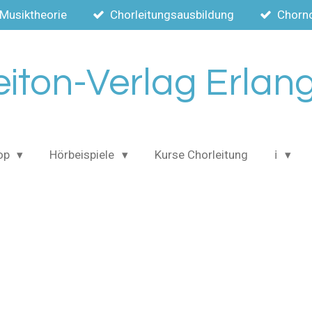
Musiktheorie
Chorleitungsausbildung
Chorn
eiton-Verlag Erlan
op
Hörbeispiele
Kurse Chorleitung
ℹ️