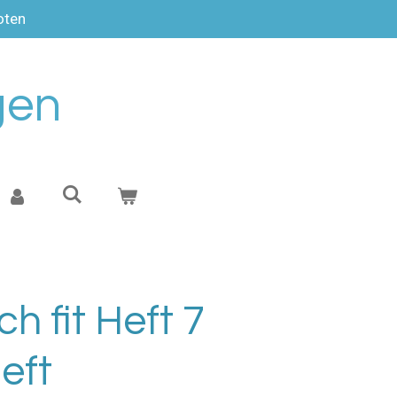
oten
gen
h fit Heft 7
eft