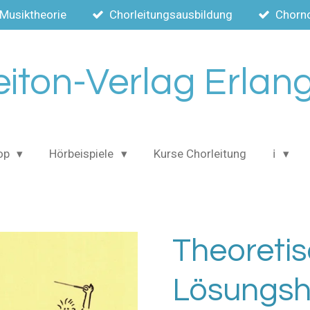
Musiktheorie
Chorleitungsausbildung
Chorn
eiton-Verlag Erlan
op
Hörbeispiele
Kurse Chorleitung
ℹ️
Theoretisc
Lösungsh