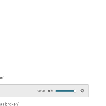
in"
00:00
M
S
u
e
 has broken"