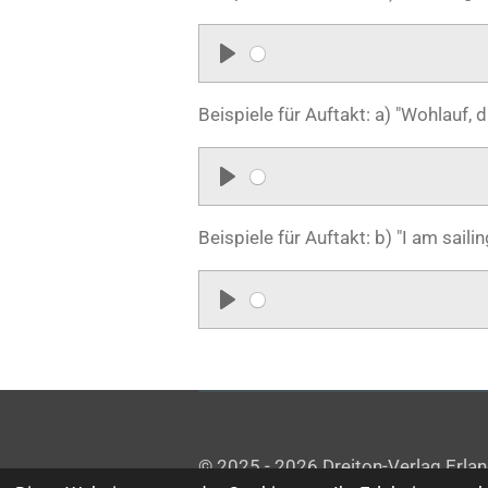
a
y
P
l
Beispiele für Auftakt: a) "Wohlauf, d
a
y
P
l
Beispiele für Auftakt: b) "I am saili
a
y
P
l
a
y
© 2025 - 2026 Dreiton-Verlag Erla