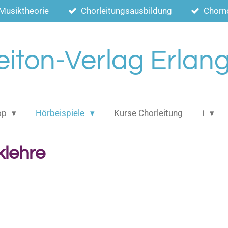
Musiktheorie
Chorleitungsausbildung
Chorn
eiton-Verlag Erlan
op
Hörbeispiele
Kurse Chorleitung
ℹ️
klehre