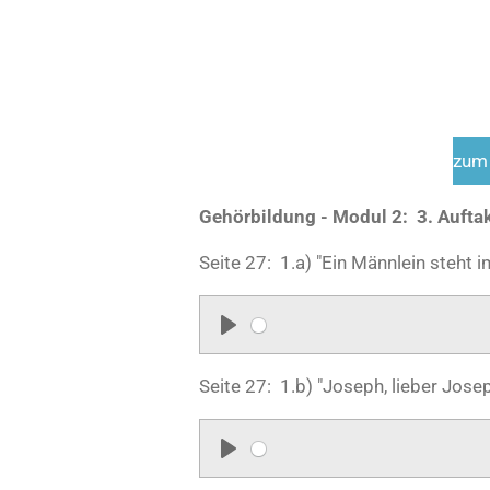
zum 
Gehörbildung - Modul 2: 3. Auftak
Seite 27: 1.a) "Ein Männlein steht 
P
l
Seite 27: 1.b) "Joseph, lieber Jose
a
y
P