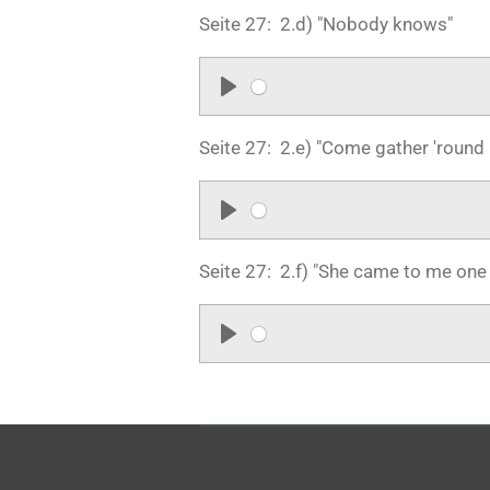
l
Seite 27: 2.d) "Nobody knows"
a
y
P
l
Seite 27: 2.e) "Come gather 'round
a
y
P
l
Seite 27: 2.f) "She came to me one
a
y
P
l
a
y