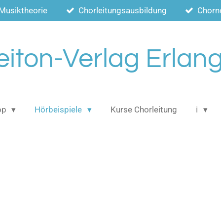
Musiktheorie
Chorleitungsausbildung
Chorn
eiton-Verlag Erlan
op
Hörbeispiele
Kurse Chorleitung
ℹ️