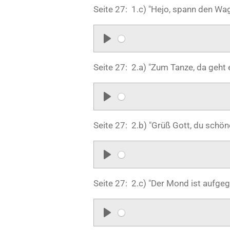
l
Seite 27: 1.c) "Hejo, spann den Wa
a
y
P
l
Seite 27: 2.a) "Zum Tanze, da geht 
a
y
P
l
Seite 27: 2.b) "Grüß Gott, du schön
a
y
P
l
Seite 27: 2.c) "Der Mond ist aufge
a
y
P