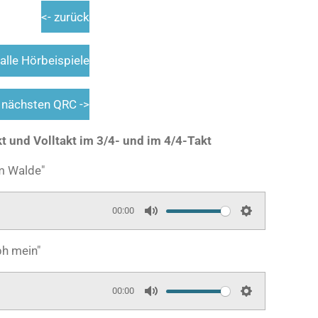
<- zurück
alle Hörbeispiele
nächsten QRC ->
t und Volltakt im 3/4- und im 4/4-Takt
im Walde"
00:00
M
S
u
e
ph mein"
t
t
e
t
00:00
i
M
S