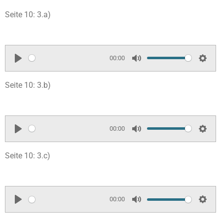
Seite 10: 3.a)
00:00
P
M
S
l
u
e
Seite 10: 3.b)
a
t
t
y
e
t
i
00:00
n
P
M
S
g
l
u
e
Seite 10: 3.c)
s
a
t
t
y
e
t
i
00:00
n
P
M
S
g