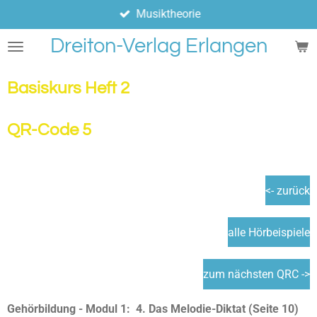
Musiktheorie
Zum
Hauptinhalt
Dreiton-Verlag Erlangen
springen
Basiskurs Heft 2
QR-Code 5
<- zurück
alle Hörbeispiele
zum nächsten QRC ->
Gehörbildung - Modul 1: 4. Das Melodie-Diktat (Seite 10)