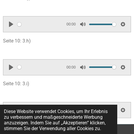
s
a
t
t
y
e
t
i
00:00
n
P
M
S
g
l
u
e
Seite 10: 3.h)
s
a
t
t
y
e
t
i
00:00
n
P
M
S
g
l
u
e
Seite 10: 3.i)
s
a
t
t
y
e
t
i
00:00
Diese Website verwendet Cookies, um Ihr Erlebnis
n
P
M
S
zu verbessern und maßgeschneiderte Werbung
g
anzuzeigen. Indem Sie auf „Akzeptieren“ klicken,
l
u
e
stimmen Sie der Verwendung aller Cookies zu.
s
a
t
t