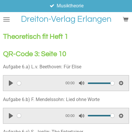
Musiktheorie
Zum
Hauptinhalt
Dreiton-Verlag Erlangen
springen
Theoretisch fit Heft 1
QR-Code 3: Seite 10
Aufgabe 6.a) L.v. Beethoven: Für Elise
00:00
P
M
S
l
u
e
Aufgabe 6.b) F. Mendelssohn: Lied ohne Worte
a
t
t
y
e
t
00:00
i
P
M
S
n
l
u
e
Aufgabe 6.c) S. Joplin: The Entertainer