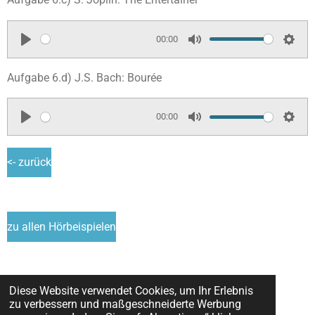
g
a
t
t
s
y
e
t
00:00
i
P
M
S
n
l
u
e
Aufgabe 6.d) J.S. Bach: Bourée
g
a
t
t
s
y
e
t
00:00
i
P
M
S
n
l
u
e
<- zurück
g
a
t
t
s
y
e
t
i
zu allen Hörbeispielen
n
g
s
Diese Website verwendet Cookies, um Ihr Erlebnis
nächster QRC ->
zu verbessern und maßgeschneiderte Werbung