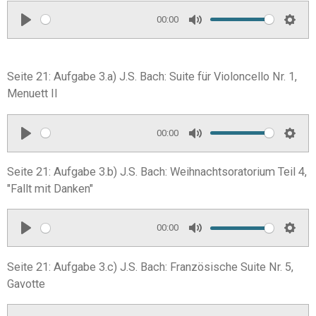
s
y
e
t
00:00
i
P
M
S
n
l
u
e
g
a
t
t
Seite 21: Aufgabe 3.a) J.S. Bach: Suite für Violoncello Nr. 1,
s
y
e
t
Menuett II
i
n
00:00
P
M
S
g
l
u
e
s
Seite 21: Aufgabe 3.b) J.S. Bach: Weihnachtsoratorium Teil 4,
a
t
t
"Fallt mit Danken"
y
e
t
i
00:00
P
M
S
n
l
u
e
g
Seite 21: Aufgabe 3.c) J.S. Bach: Französische Suite Nr. 5,
a
t
t
s
Gavotte
y
e
t