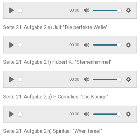
s
y
e
t
00:00
i
P
M
S
n
l
u
e
Seite 21: Aufgabe 2.e) Juli: "Die perfekte Welle"
g
a
t
t
s
y
e
t
00:00
i
P
M
S
n
l
u
e
Seite 21: Aufgabe 2.f) Hubert K.: "Sternenhimmel"
g
a
t
t
s
y
e
t
00:00
i
P
M
S
n
l
u
e
Seite 21: Aufgabe 2.g) P. Cornelius: "Die Könige"
g
a
t
t
s
y
e
t
00:00
i
P
M
S
n
l
u
e
Seite 21: Aufgabe 2.h) Spiritual: "When Israel"
g
a
t
t