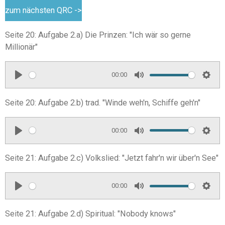
zum nächsten QRC ->
Seite 20: Aufgabe 2.a) Die Prinzen: "Ich wär so gerne
Millionär"
00:00
P
M
S
l
u
e
Seite 20: Aufgabe 2.b) trad. "Winde weh'n, Schiffe geh'n"
a
t
t
y
e
t
00:00
i
P
M
S
n
l
u
e
Seite 21: Aufgabe 2.c) Volkslied: "Jetzt fahr'n wir über'n See"
g
a
t
t
s
y
e
t
00:00
i
P
M
S
n
l
u
e
Seite 21: Aufgabe 2.d) Spiritual: "Nobody knows"
g
a
t
t