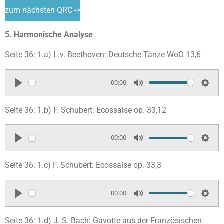
zum nächsten QRC ->
5. Harmonische Analyse
Seite 36: 1.a) L.v. Beethoven: Deutsche Tänze WoO 13,6
00:00
P
M
S
l
u
e
Seite 36: 1.b) F. Schubert: Ecossaise op. 33,12
a
t
t
y
e
t
00:00
i
P
M
S
n
l
u
e
Seite 36: 1.c) F. Schubert: Ecossaise op. 33,3
g
a
t
t
s
y
e
t
00:00
i
P
M
S
n
l
u
e
Seite 36: 1.d) J. S. Bach: Gavotte aus der Französischen