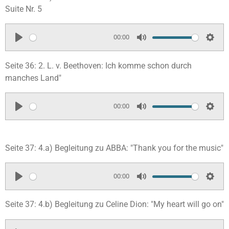
g
a
t
t
Suite Nr. 5
s
y
e
t
i
00:00
P
M
S
n
l
u
e
g
Seite 36: 2. L. v. Beethoven: Ich komme schon durch
a
t
t
s
manches Land"
y
e
t
i
00:00
P
M
S
n
l
u
e
g
a
t
t
s
Seite 37: 4.a) Begleitung zu ABBA: "Thank you for the music"
y
e
t
i
00:00
n
P
M
S
g
l
u
e
Seite 37: 4.b) Begleitung zu Celine Dion: "My heart will go on"
s
a
t
t