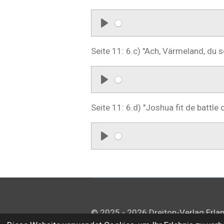
a
y
P
l
Seite 11: 6.c) "Ach, Värmeland, du 
a
y
P
l
Seite 11: 6.d) "Joshua fit de battle 
a
y
P
l
a
y
© 2025 - 2026 Dreiton-Verlag Erla