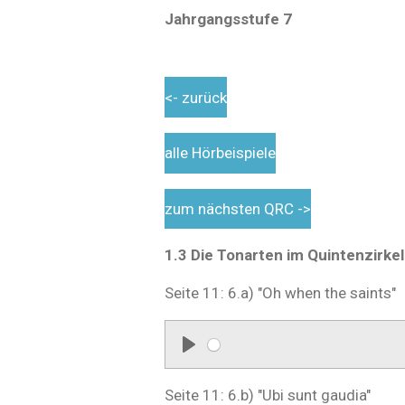
Jahrgangsstufe 7
<- zurück
alle Hörbeispiele
zum nächsten QRC ->
1.3 Die Tonarten im Quintenzirkel
Seite 11: 6.a) "Oh when the saints"
P
l
Seite 11: 6.b) "Ubi sunt gaudia"