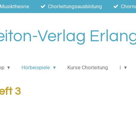
Musiktheorie
Chorleitungsausbildung
Chorn
eiton-Verlag Erlan
op
Hörbeispiele
Kurse Chorleitung
ℹ️
eft 3