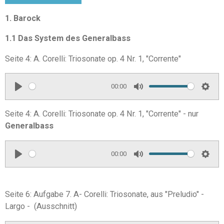
1. Barock
1.1 Das System des
Generalbass
Seite 4: A. Corelli: Triosonate op. 4 Nr. 1, "Corrente"
00:00
P
M
S
l
u
e
Seite 4: A. Corelli: Triosonate op. 4 Nr. 1, "Corrente" - nur
a
t
t
Generalbass
y
e
t
i
00:00
P
M
S
n
l
u
e
g
a
t
t
s
Seite 6: Aufgabe 7. A- Corelli: Triosonate, aus "Preludio" -
y
e
t
Largo - (Ausschnitt)
i