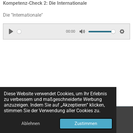
Kompetenz-Check 2: Die Internationale
Die "Internationale"
00:00
P
M
S
l
u
e
a
t
t
y
e
t
i
n
g
Diese Website verwendet Cookies, um Ihr Erlebnis
s
zu verbessern und maßgeschneiderte Werbung
anzuzeigen. Indem Sie auf „Akzeptieren“ klicken,
stimmen Sie der Verwendung aller Cookies zu.
© 2025 - 2026 Dreiton-Verlag Erlangen
Ablehnen
Zustimmen
Mit Unterstützung von
Webador