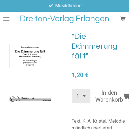
Musiktheorie
Zum
Hauptinhalt
Dreiton-Verlag Erlangen
springen
"Die
Dämmerung
fällt"
1,20 €
In den
Warenkorb
Text: K. A. Kristel, Melodie
mündlich überliefert,